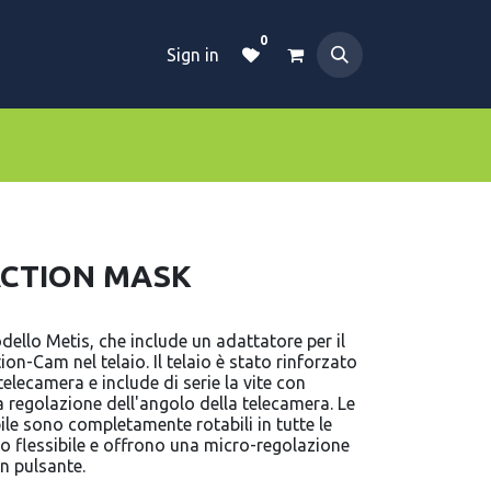
0
Sign in
Dive Essentials
Tanks
Clothings
ACTION MASK
llo Metis, che include un adattatore per il
n-Cam nel telaio. Il telaio è stato rinforzato
telecamera e include di serie la vite con
a regolazione dell'angolo della telecamera. Le
ile sono completamente rotabili in tutte le
io flessibile e offrono una micro-regolazione
n pulsante.