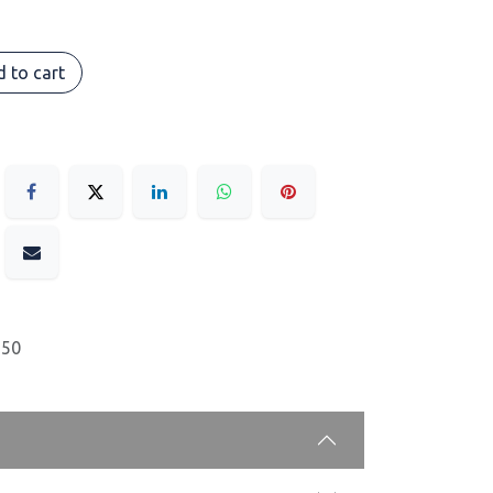
 to cart
550