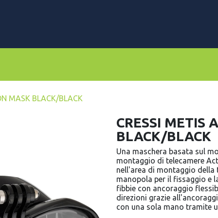
rs
Dive Computers & Watches
Suits
Scooters
ION MASK BLACK/BLACK
CRESSI METIS 
BLACK/BLACK
Una maschera basata sul mode
montaggio di telecamere Actio
nell'area di montaggio della 
manopola per il fissaggio e l
fibbie con ancoraggio flessib
direzioni grazie all'ancoragg
con una sola mano tramite u