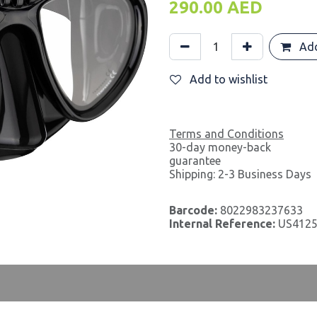
290.00
AED
Add
Add to wishlist
Terms and Conditions
30-day money-back
guarantee
Shipping: 2-3 Business Days
Barcode:
8022983237633
Internal Reference:
US412