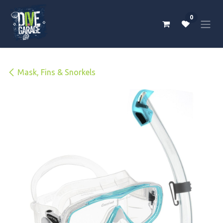
Skip to Content
0
Mask, Fins & Snorkels